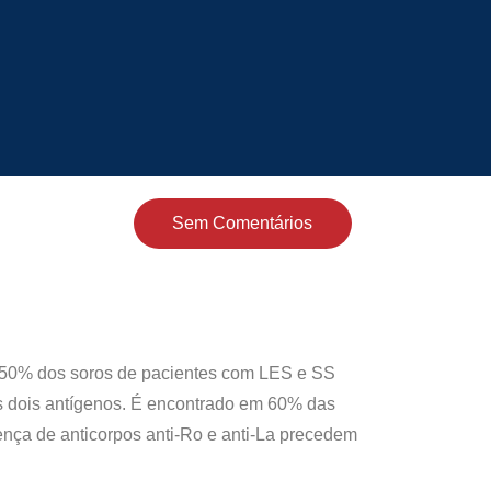
Sem Comentários
 50% dos soros de pacientes com LES e SS
os dois antígenos. É encontrado em 60% das
nça de anticorpos anti-Ro e anti-La precedem