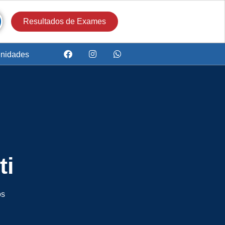
Resultados de Exames
nidades
ti
os