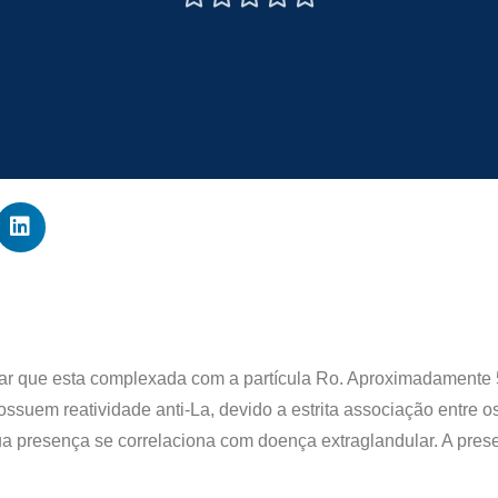
ear que esta complexada com a partícula Ro. Aproximadamente
suem reatividade anti-La, devido a estrita associação entre 
 presença se correlaciona com doença extraglandular. A prese