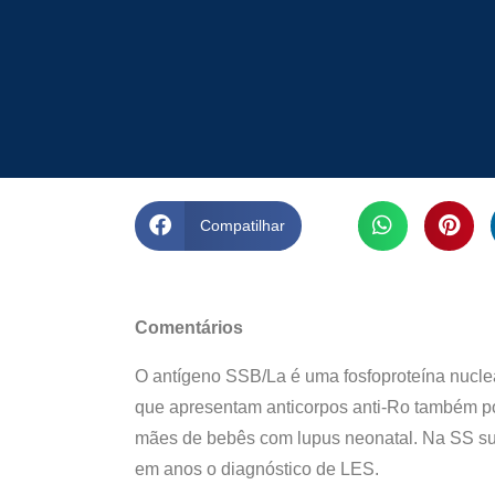
Compatilhar
Comentários
O antígeno SSB/La é uma fosfoproteína nucl
que apresentam anticorpos anti-Ro também pos
mães de bebês com lupus neonatal. Na SS sua
em anos o diagnóstico de LES.