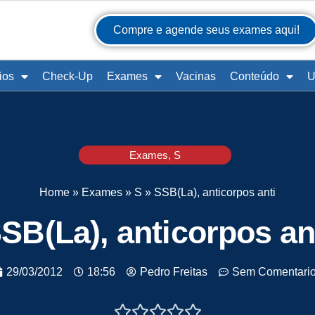
Compre e agende seus exames aqui!
ios
Check-Up
Exames
Vacinas
Conteúdo
U
Exames
,
S
Home
»
Exames
»
S
»
SSB(La), anticorpos anti
SB(La), anticorpos an
29/03/2012
18:56
Pedro Freitas
Sem Comentari




