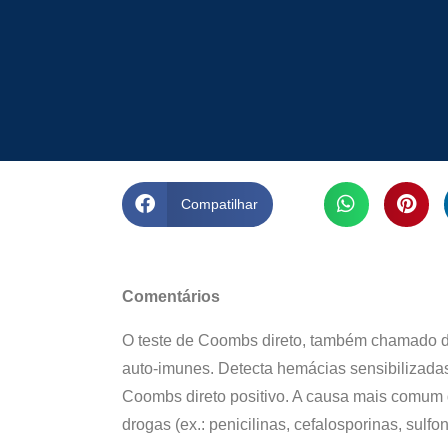
Compatilhar
Comentários
O teste de Coombs direto, também chamado de t
auto-imunes. Detecta hemácias sensibilizad
Coombs direto positivo. A causa mais comum d
drogas (ex.: penicilinas, cefalosporinas, sulfo