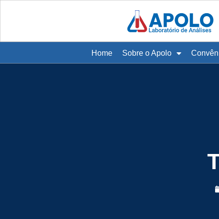
Home
Sobre o Apolo
Convên
T