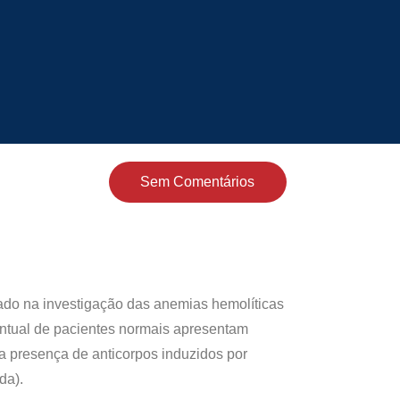
Sem Comentários
zado na investigação das anemias hemolíticas
ntual de pacientes normais apresentam
a presença de anticorpos induzidos por
da).