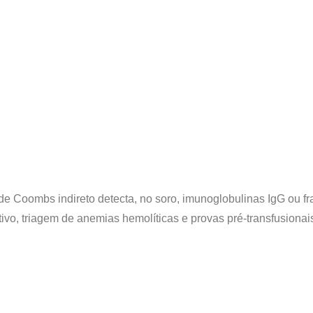
e de Coombs indireto detecta, no soro, imunoglobulinas IgG ou
tivo, triagem de anemias hemolíticas e provas pré-transfusionai