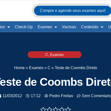
Compre e agende seus exames aqui!
ios
Check-Up
Exames
Vacinas
Conteúdo
U
C
,
Exames
Home
»
Exames
»
C
»
Teste de Coombs Direto
este de Coombs Dire
11/03/2012
17:12
Pedro Freitas
Sem Comentari




