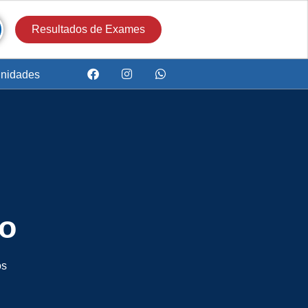
Resultados de Exames
nidades
to
os