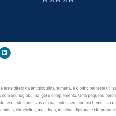
este direto da antiglobulina humana, é o principal teste utili
as com imunoglobulina IgG e complemento. Uma pequeno perce
e resultados positivos em pacientes sem anemia hemolítica é 
namidas, tetraciclina, metildopa, insulina, dipirona e clorpropami