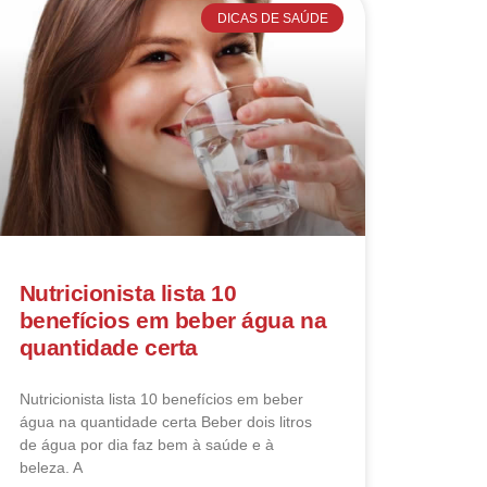
DICAS DE SAÚDE
Nutricionista lista 10
benefícios em beber água na
quantidade certa
Nutricionista lista 10 benefícios em beber
água na quantidade certa Beber dois litros
de água por dia faz bem à saúde e à
beleza. A