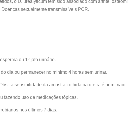
os, o U. urealyticum tem sido associado com artrite, osteomie
 Doenças sexualmente transmissíveis PCR.
esperma ou 1º jato urinário.
na do dia ou permanecer no mínimo 4 horas sem urinar.
. Obs.: a sensibilidade da amostra colhida na uretra é bem maior 
ou fazendo uso de medicações tópicas.
crobianos nos últimos 7 dias.