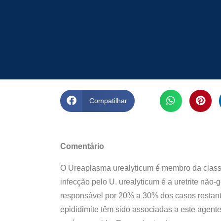
Compatilhar
Comentário
O Ureaplasma urealyticum é membro da classe
infecção pelo U. urealyticum é a uretrite nã
responsável por 20% a 30% dos casos restante
epididimite têm sido associadas a este agen