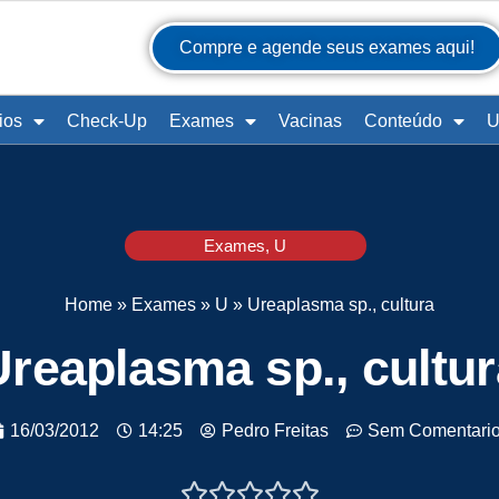
Compre e agende seus exames aqui!
ios
Check-Up
Exames
Vacinas
Conteúdo
U
Exames
,
U
Home
»
Exames
»
U
»
Ureaplasma sp., cultura
Ureaplasma sp., cultur
16/03/2012
14:25
Pedro Freitas
Sem Comentari




