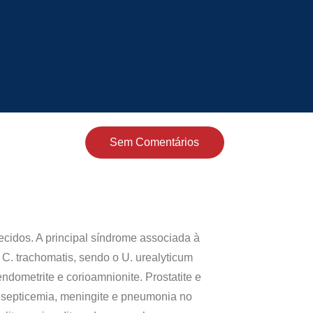
Sem Comentários
cidos. A principal síndrome associada à
C. trachomatis, sendo o U. urealyticum
dometrite e corioamnionite. Prostatite e
 septicemia, meningite e pneumonia no