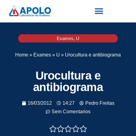
Exames
,
U
Home
»
Exames
»
U
»
Urocultura e antibiograma
Urocultura e
antibiograma
16/03/2012
14:27
Pedro Freitas
Sem Comentarios




