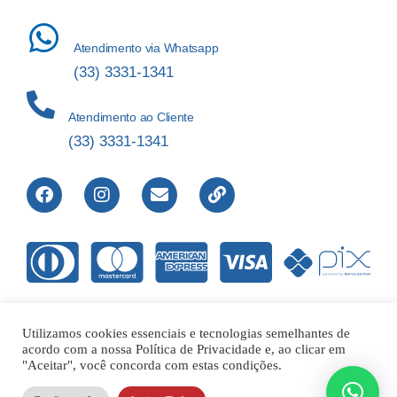
Atendimento via Whatsapp
(33) 3331-1341
Atendimento ao Cliente
(33) 3331-1341
Utilizamos cookies essenciais e tecnologias semelhantes de
acordo com a nossa Política de Privacidade e, ao clicar em
Direitos Reservados © 2012-2022 Laboratório de Análises Apolo
"Aceitar", você concorda com estas condições.
Ltda – 00.421.604/0001-01 |