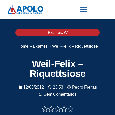
Exames
,
W
Home
»
Exames
»
Weil-Felix – Riquettsiose
Weil-Felix –
Riquettsiose
12/03/2012
23:53
Pedro Freitas
Sem Comentarios




