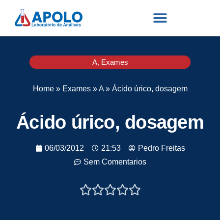
A
,
Exames
Home
»
Exames
»
A
»
Ácido úrico, dosagem
Ácido úrico, dosagem
06/03/2012
21:53
Pedro Freitas
Sem Comentarios




