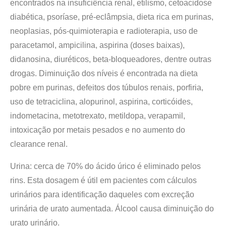
encontrados na insuficiência renal, etilismo, cetoacidose
diabética, psoríase, pré-eclâmpsia, dieta rica em purinas,
neoplasias, pós-quimioterapia e radioterapia, uso de
paracetamol, ampicilina, aspirina (doses baixas),
didanosina, diuréticos, beta-bloqueadores, dentre outras
drogas. Diminuição dos níveis é encontrada na dieta
pobre em purinas, defeitos dos túbulos renais, porfiria,
uso de tetraciclina, alopurinol, aspirina, corticóides,
indometacina, metotrexato, metildopa, verapamil,
intoxicação por metais pesados e no aumento do
clearance renal.
Urina: cerca de 70% do ácido úrico é eliminado pelos
rins. Esta dosagem é útil em pacientes com cálculos
urinários para identificação daqueles com excreção
urinária de urato aumentada. Álcool causa diminuição do
urato urinário.