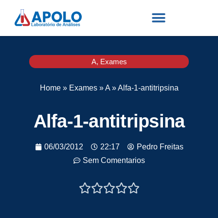
A
,
Exames
Home
»
Exames
»
A
»
Alfa-1-antitripsina
Alfa-1-antitripsina
06/03/2012
22:17
Pedro Freitas
Sem Comentarios




