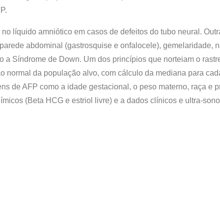
FP.
 no líquido amniótico em casos de defeitos do tubo neural. Ou
 parede abdominal (gastrosquise e onfalocele), gemelaridade, n
a Síndrome de Down. Um dos princípios que norteiam o rastre
ção normal da população alvo, com cálculo da mediana para cada
gens de AFP como a idade gestacional, o peso materno, raça e p
icos (Beta HCG e estriol livre) e a dados clínicos e ultra-son