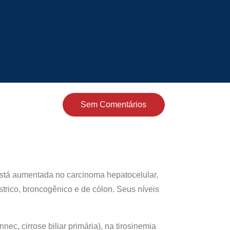
Sem Comentários
 Está aumentada no carcinoma hepatocelular,
strico, broncogênico e de cólon. Seus níveis
c, cirrose biliar primária), na tirosinemia