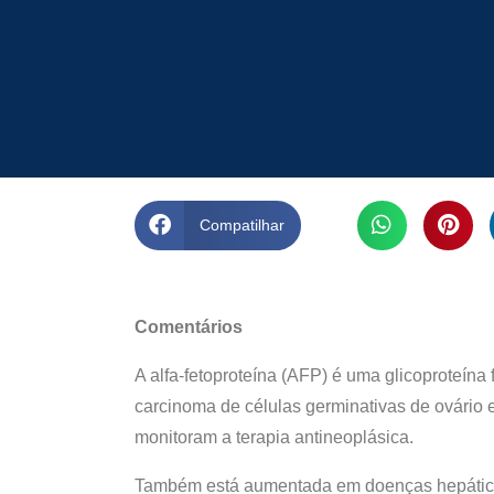
Compatilhar
Comentários
A alfa-fetoproteína (AFP) é uma glicoproteína
carcinoma de células germinativas de ovário e 
monitoram a terapia antineoplásica.
Também está aumentada em doenças hepáticas be