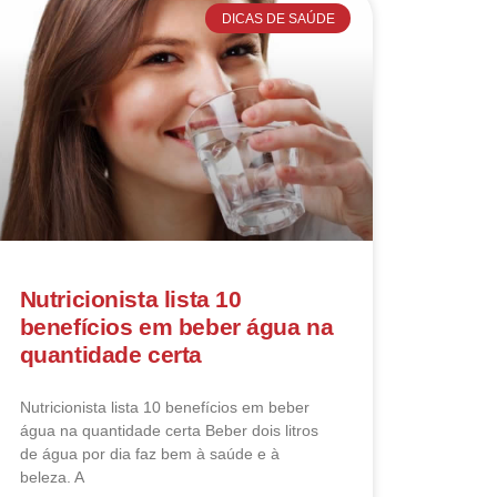
DICAS DE SAÚDE
Nutricionista lista 10
benefícios em beber água na
quantidade certa
Nutricionista lista 10 benefícios em beber
água na quantidade certa Beber dois litros
de água por dia faz bem à saúde e à
beleza. A