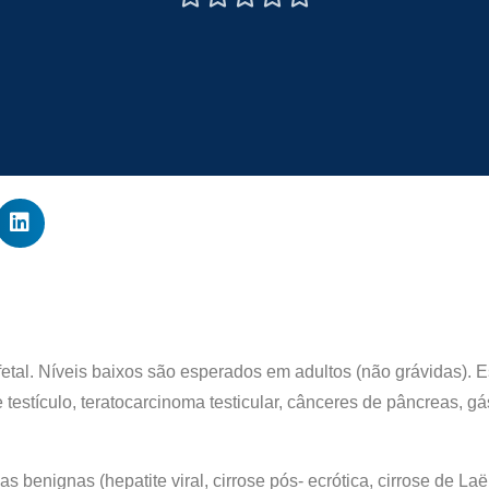
 fetal. Níveis baixos são esperados em adultos (não grávidas).
testículo, teratocarcinoma testicular, cânceres de pâncreas, gá
nignas (hepatite viral, cirrose pós- ecrótica, cirrose de Laënne