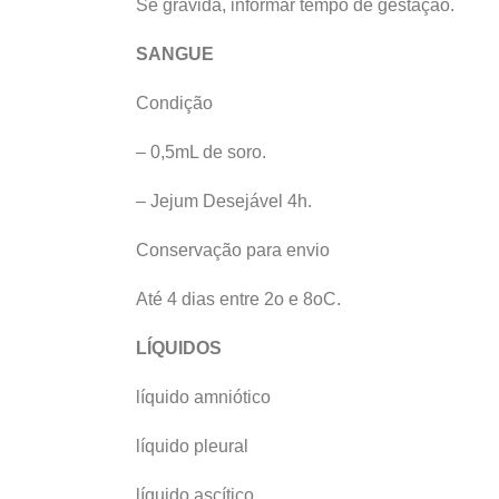
Se grávida, informar tempo de gestação.
SANGUE
Condição
– 0,5mL de soro.
– Jejum Desejável 4h.
Conservação para envio
Até 4 dias entre 2o e 8oC.
LÍQUIDOS
líquido amniótico
líquido pleural
líquido ascítico