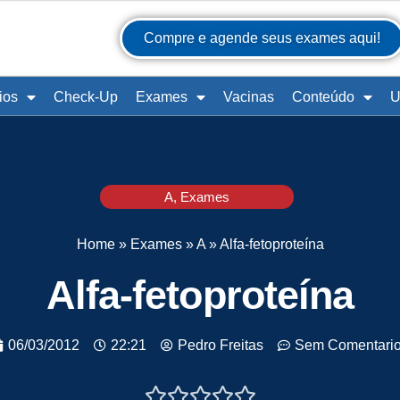
Compre e agende seus exames aqui!
ios
Check-Up
Exames
Vacinas
Conteúdo
U
A
,
Exames
Home
»
Exames
»
A
»
Alfa-fetoproteína
Alfa-fetoproteína
06/03/2012
22:21
Pedro Freitas
Sem Comentari




