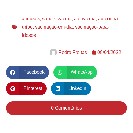
#
idosos
,
saude
,
vacinaçao
,
vacinaçao-contra-
gripe
,
vacinaçao-em-dia
,
vacinaçao-para-
idosos
Pedro Freitas
08/04/2022
Facebook
WhatsApp
Pinterest
LinkedIn
0 Comentários