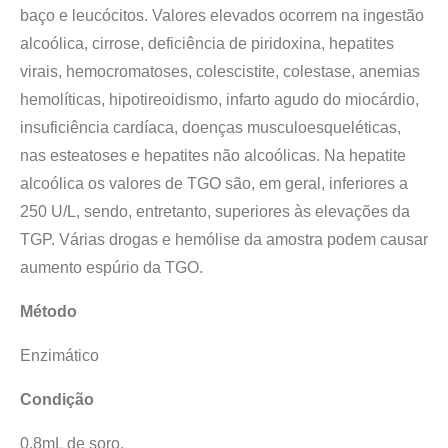
baço e leucócitos. Valores elevados ocorrem na ingestão
alcoólica, cirrose, deficiência de piridoxina, hepatites
virais, hemocromatoses, colescistite, colestase, anemias
hemolíticas, hipotireoidismo, infarto agudo do miocárdio,
insuficiência cardíaca, doenças musculoesqueléticas,
nas esteatoses e hepatites não alcoólicas. Na hepatite
alcoólica os valores de TGO são, em geral, inferiores a
250 U/L, sendo, entretanto, superiores às elevações da
TGP. Várias drogas e hemólise da amostra podem causar
aumento espúrio da TGO.
Método
Enzimático
Condição
0,8mL de soro.