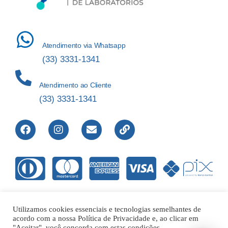
Atendimento via Whatsapp
(33) 3331-1341
Atendimento ao Cliente
(33) 3331-1341
Utilizamos cookies essenciais e tecnologias semelhantes de
acordo com a nossa Política de Privacidade e, ao clicar em
Direitos Reservados © 2012-2022 Laboratório de Análises Apolo
"Aceitar", você concorda com estas condições.