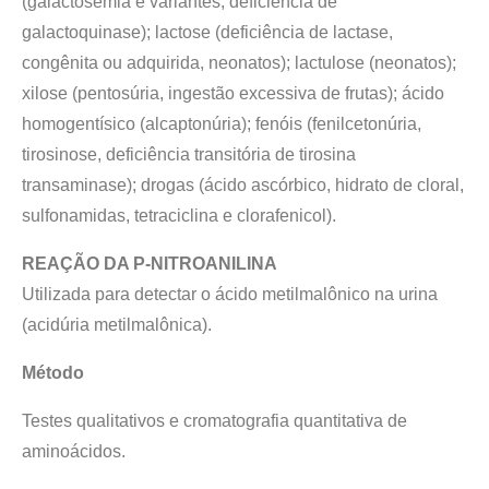
(galactosemia e variantes, deficiência de
galactoquinase); lactose (deficiência de lactase,
congênita ou adquirida, neonatos); lactulose (neonatos);
xilose (pentosúria, ingestão excessiva de frutas); ácido
homogentísico (alcaptonúria); fenóis (fenilcetonúria,
tirosinose, deficiência transitória de tirosina
transaminase); drogas (ácido ascórbico, hidrato de cloral,
sulfonamidas, tetraciclina e clorafenicol).
REAÇÃO DA P-NITROANILINA
Utilizada para detectar o ácido metilmalônico na urina
(acidúria metilmalônica).
Método
Testes qualitativos e cromatografia quantitativa de
aminoácidos.