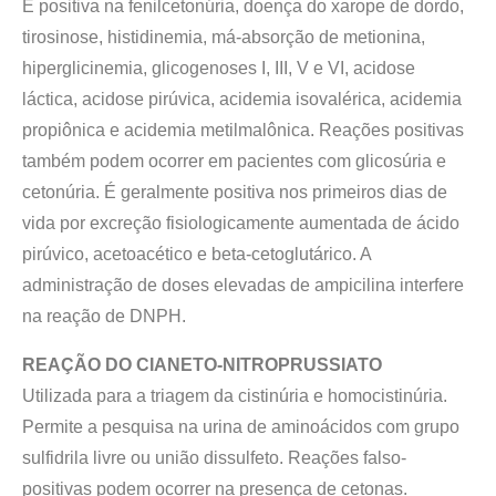
É positiva na fenilcetonúria, doença do xarope de dordo,
tirosinose, histidinemia, má-absorção de metionina,
hiperglicinemia, glicogenoses I, III, V e VI, acidose
láctica, acidose pirúvica, acidemia isovalérica, acidemia
propiônica e acidemia metilmalônica. Reações positivas
também podem ocorrer em pacientes com glicosúria e
cetonúria. É geralmente positiva nos primeiros dias de
vida por excreção fisiologicamente aumentada de ácido
pirúvico, acetoacético e beta-cetoglutárico. A
administração de doses elevadas de ampicilina interfere
na reação de DNPH.
REAÇÃO DO CIANETO-NITROPRUSSIATO
Utilizada para a triagem da cistinúria e homocistinúria.
Permite a pesquisa na urina de aminoácidos com grupo
sulfidrila livre ou união dissulfeto. Reações falso-
positivas podem ocorrer na presença de cetonas.