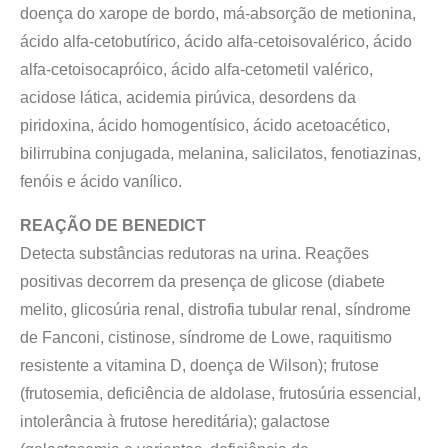
doença do xarope de bordo, má-absorção de metionina,
ácido alfa-cetobutírico, ácido alfa-cetoisovalérico, ácido
alfa-cetoisocapróico, ácido alfa-cetometil valérico,
acidose lática, acidemia pirúvica, desordens da
piridoxina, ácido homogentísico, ácido acetoacético,
bilirrubina conjugada, melanina, salicilatos, fenotiazinas,
fenóis e ácido vanílico.
REAÇÃO DE BENEDICT
Detecta substâncias redutoras na urina. Reações
positivas decorrem da presença de glicose (diabete
melito, glicosúria renal, distrofia tubular renal, síndrome
de Fanconi, cistinose, síndrome de Lowe, raquitismo
resistente a vitamina D, doença de Wilson); frutose
(frutosemia, deficiência de aldolase, frutosúria essencial,
intolerância à frutose hereditária); galactose