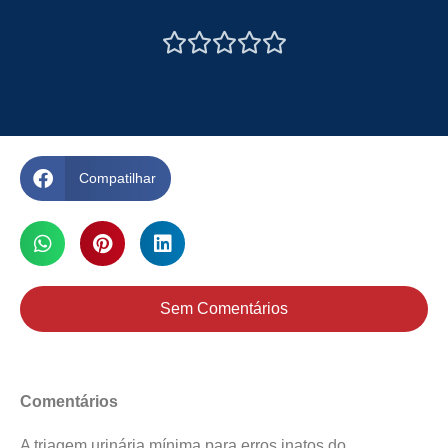





Compatilhar
Sem Comentários
Comentários
A triagem urinária mínima para erros inatos do