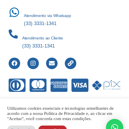
Atendimento via Whatsapp
(33) 3331-1341
Atendimento ao Cliente
(33) 3331-1341
Utilizamos cookies essenciais e tecnologias semelhantes de
acordo com a nossa Política de Privacidade e, ao clicar em
Direitos Reservados © 2012-2022 Laboratório de Análises Apolo
"Aceitar", você concorda com estas condições.
Ltda – 00.421.604/0001-01 |